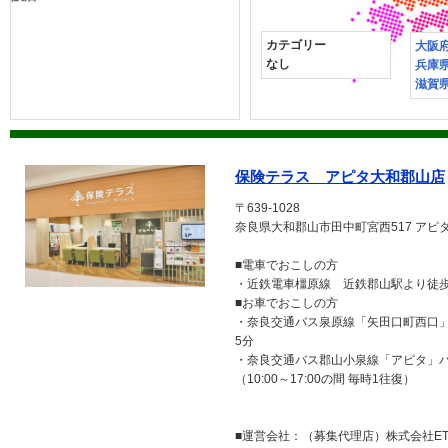
カテゴリー
大阪
なし
兵庫
滋賀
保険テラス アピタ大和郡山店
〒639-1028
奈良県大和郡山市田中町宮西517 アピ
■電車でおこしの方
・近鉄電車橿原線 近鉄郡山駅より徒歩
■お車でおこしの方
・奈良交通バス泉原線「矢田口町西口
5分
・奈良交通バス郡山小泉線「アピタ」
（10:00～17:00の間 毎時1往復）
■運営会社：（募集代理店）株式会社ETE