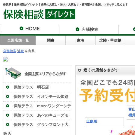
奈良県 | 保険相談ダイレクト | 保険の見直し・加入・見積もり・資料請求が全国いつでも申し込めます
全国店舗一覧
関東
東海
北陸・甲信越
店舗検索
近畿
奈良県
近くの店舗をさがす
保険テラス 明石店
保険テラス イオンモール姫路
大津店
保険テラス mozoワンダーシテ
富
ィ店
保険テラス あべのキューズモ
福
広島県
ール店
保険テラス グランフロント大
阪店