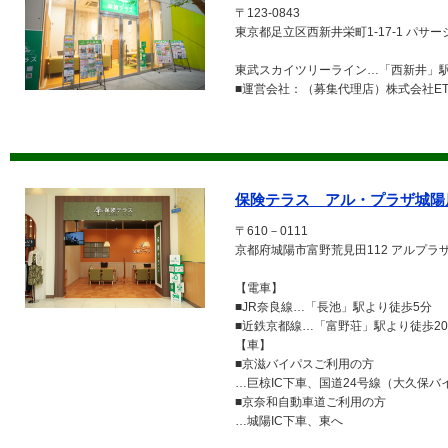
〒123-0843
東京都足立区西新井栄町1-17-1 パサー
東武スカイツリーライン…「西新井」駅
■運営会社：（募集代理店）株式会社ETE
保険テラス アル・プラザ城陽
〒610－0111
京都府城陽市富野荒見田112 アルプラ
【電車】
■JR奈良線…「長池」駅より徒歩5分
■近鉄京都線…「富野荘」駅より徒歩2
【車】
■京滋バイパスご利用の方
…巨椋IC下車、国道24号線（大久保バ
■京奈和自動車道ご利用の方
…城陽IC下車、東へ