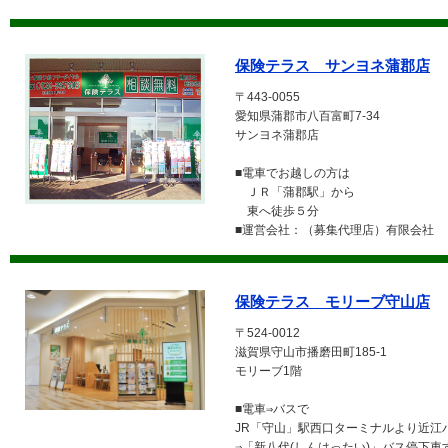
保険テラス サンヨネ蒲郡店
〒443-0055
愛知県蒲郡市八百富町7-34
サンヨネ蒲郡店
■電車でお越しの方は
ＪＲ「蒲郡駅」から
東へ徒歩５分
■運営会社：（募集代理店）有限会社 
保険テラス モリーブ守山店
〒524-0012
滋賀県守山市播磨田町185-1
モリーブ1階
■電車⇒バスで
JR「守山」駅西口ターミナルより近江
⇒「新八代(しんはったい)」バス停下車