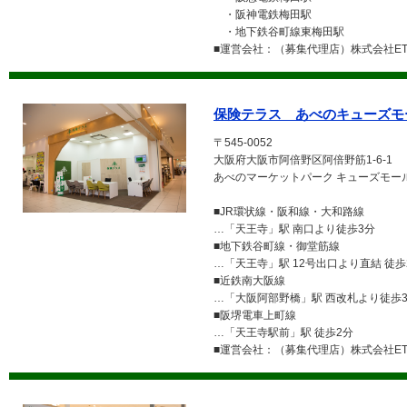
・阪神電鉄梅田駅
・地下鉄谷町線東梅田駅
■運営会社：（募集代理店）株式会社ETE
保険テラス あべのキューズモ
〒545-0052
大阪府大阪市阿倍野区阿倍野筋1-6-1
あべのマーケットパーク キューズモールB1
■JR環状線・阪和線・大和路線
…「天王寺」駅 南口より徒歩3分
■地下鉄谷町線・御堂筋線
…「天王寺」駅 12号出口より直結 徒歩
■近鉄南大阪線
…「大阪阿部野橋」駅 西改札より徒歩
■阪堺電車上町線
…「天王寺駅前」駅 徒歩2分
■運営会社：（募集代理店）株式会社ETE