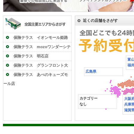
近くの店舗をさがす
保険テラス イオンモール姫路
大津店
保険テラス mozoワンダーシテ
ィ店
保険テラス 明石店
富
保険テラス グランフロント大
福
広島県
阪店
保険テラス あべのキューズモ
ール店
カテゴリー
大阪
なし
兵庫
滋賀