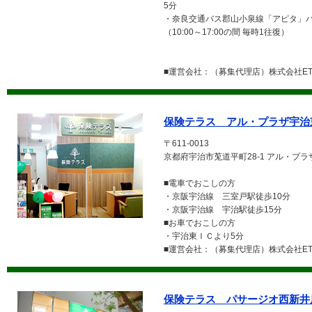
5分
・奈良交通バス郡山小泉線「アピタ」
（10:00～17:00の間 毎時1往復）
■運営会社：（募集代理店）株式会社ETE
保険テラス アル・プラザ宇治
〒611-0013
京都府宇治市莵道平町28-1 アル・プラ
■電車でおこしの方
・京阪宇治線 三室戸駅徒歩10分
・京阪宇治線 宇治駅徒歩15分
■お車でおこしの方
・宇治東ＩＣより5分
■運営会社：（募集代理店）株式会社ETE
保険テラス パサージオ西新井