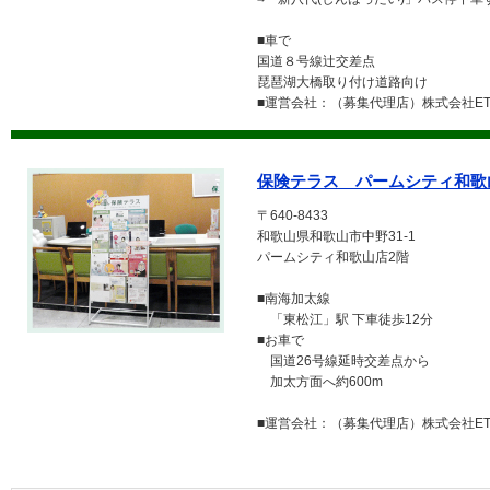
■車で
国道８号線辻交差点
琵琶湖大橋取り付け道路向け
■運営会社：（募集代理店）株式会社ETE
保険テラス パームシティ和歌
〒640-8433
和歌山県和歌山市中野31-1
パームシティ和歌山店2階
■南海加太線
「東松江」駅 下車徒歩12分
■お車で
国道26号線延時交差点から
加太方面へ約600m
■運営会社：（募集代理店）株式会社ETE
投稿ナビゲーション