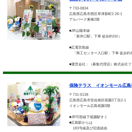
〒733-0834
広島県広島市西区草津新町2-26-1
アルパーク東棟2階
■JR山陽本線
「新井口駅」下車 徒歩約3分）
■広電宮島線
「商工センター入口駅」下車 徒歩約
■運営会社：（募集代理店）株式会社フ
保険テラス イオンモール広島
〒731-0138
広島県広島市安佐南区祇園3丁目2-1
イオンモール広島祇園3階
■JR可部線下祗園駅すぐ
■広島駅からは
183号線及び旧道経由