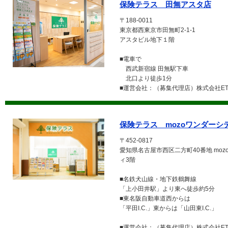
保険テラス 田無アスタ店
〒188-0011
東京都西東京市田無町2-1-1
アスタビル地下１階
■電車で
西武新宿線 田無駅下車
北口より徒歩1分
■運営会社：（募集代理店）株式会社ETE
保険テラス mozoワンダーシ
〒452-0817
愛知県名古屋市西区二方町40番地 moz
ィ3階
■名鉄犬山線・地下鉄鶴舞線
「上小田井駅」より東へ徒歩約5分
■東名阪自動車道西からは
「平田I.C.」東からは「山田東I.C.」
■運営会社：（募集代理店）株式会社ETE