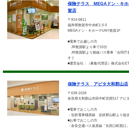
保険テラス MEGAドン・キホ
賀店
〒914-0811
福井県敦賀市中央町1-5-5
MEGAドン・キホーテUNY敦賀1F
■電車でお越しの方
JR敦賀駅より車で10分
JR敦賀駅より路線バス乗車「合同
すぐ
■運営会社：（募集代理店）株式会社ETE
保険テラス アピタ大和郡山店
〒639-1028
奈良県大和郡山市田中町宮西517 アピ
■電車でおこしの方
・近鉄電車橿原線 近鉄郡山駅より徒歩
■お車でおこしの方
・奈良交通バス泉原線「矢田口町西口