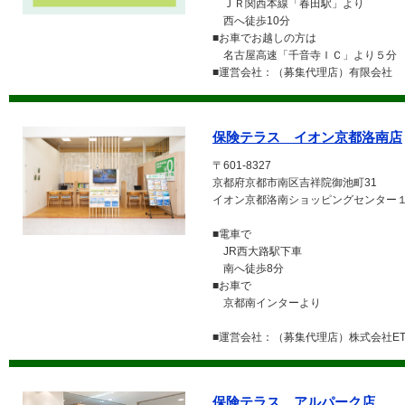
ＪＲ関西本線「春田駅」より
西へ徒歩10分
■お車でお越しの方は
名古屋高速「千音寺ＩＣ」より５分
■運営会社：（募集代理店）有限会社 
保険テラス イオン京都洛南店
〒601-8327
京都府京都市南区吉祥院御池町31
イオン京都洛南ショッピングセンター
■電車で
JR西大路駅下車
南へ徒歩8分
■お車で
京都南インターより
■運営会社：（募集代理店）株式会社ETE
保険テラス アルパーク店