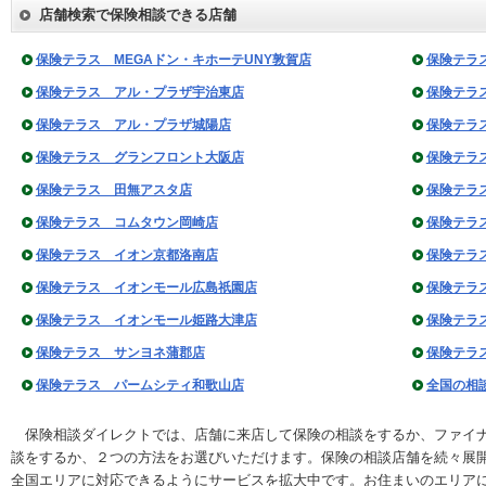
店舗検索で保険相談できる店舗
保険テラス MEGAドン・キホーテUNY敦賀店
保険テラ
保険テラス アル・プラザ宇治東店
保険テラ
保険テラス アル・プラザ城陽店
保険テラ
保険テラス グランフロント大阪店
保険テラ
保険テラス 田無アスタ店
保険テラ
保険テラス コムタウン岡崎店
保険テラ
保険テラス イオン京都洛南店
保険テラ
保険テラス イオンモール広島祇園店
保険テラ
保険テラス イオンモール姫路大津店
保険テラ
保険テラス サンヨネ蒲郡店
保険テラ
保険テラス パームシティ和歌山店
全国の相
保険相談ダイレクトでは、店舗に来店して保険の相談をするか、ファイナ
談をするか、２つの方法をお選びいただけます。保険の相談店舗を続々展
全国エリアに対応できるようにサービスを拡大中です。お住まいのエリア