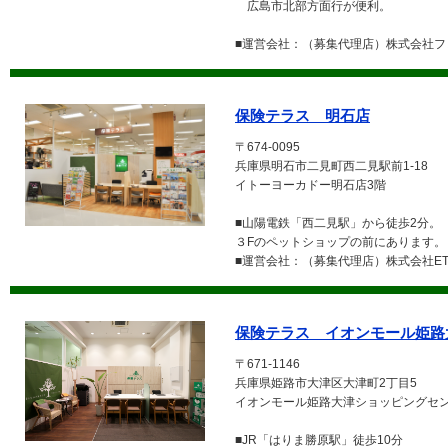
広島市北部方面行が便利。
■運営会社：（募集代理店）株式会社フ
保険テラス 明石店
〒674-0095
兵庫県明石市二見町西二見駅前1-18
イトーヨーカドー明石店3階
■山陽電鉄「西二見駅」から徒歩2分。
３Fのペットショップの前にあります。
■運営会社：（募集代理店）株式会社ETE
保険テラス イオンモール姫路
〒671-1146
兵庫県姫路市大津区大津町2丁目5
イオンモール姫路大津ショッピングセン
■JR「はりま勝原駅」徒歩10分