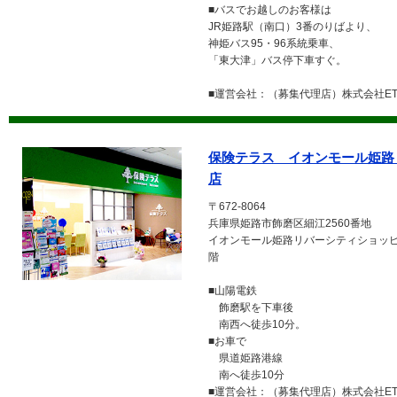
■バスでお越しのお客様は
JR姫路駅（南口）3番のりばより、
神姫バス95・96系統乗車、
「東大津」バス停下車すぐ。
■運営会社：（募集代理店）株式会社ETE
保険テラス イオンモール姫路
店
〒672-8064
兵庫県姫路市飾磨区細江2560番地
イオンモール姫路リバーシティショッピ
階
■山陽電鉄
飾磨駅を下車後
南西へ徒歩10分。
■お車で
県道姫路港線
南へ徒歩10分
■運営会社：（募集代理店）株式会社ETE