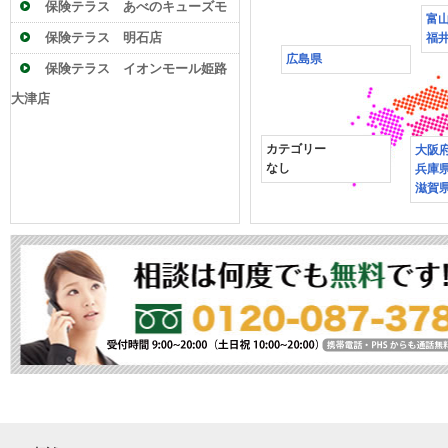
阪店
保険テラス あべのキューズモ
富
ール店
保険テラス 明石店
福
広島県
保険テラス イオンモール姫路
大津店
カテゴリー
大阪
なし
兵庫
滋賀