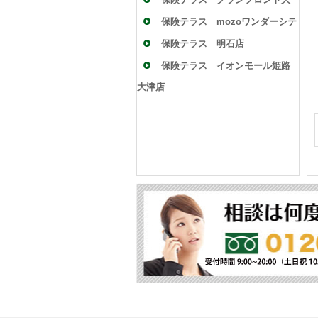
阪店
保険テラス mozoワンダーシテ
ィ店
保険テラス 明石店
保険テラス イオンモール姫路
大津店