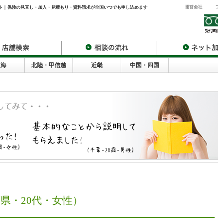
運営会社
｜
クト | 保険の見直し・加入・見積もり・資料請求が全国いつでも申し込めます
東海
北陸・甲信越
近畿
中国・四国
県・20代・女性）